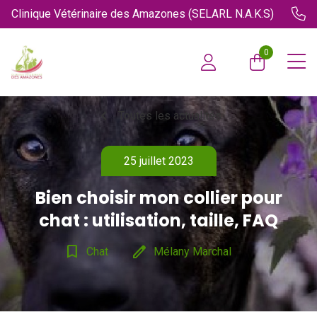
Clinique Vétérinaire des Amazones (SELARL N.A.K.S)
0
chevron_left
Toutes les actualités
25 juillet 2023
Bien choisir mon collier pour
chat : utilisation, taille, FAQ
bookmark_border
edit
Chat
Mélany Marchal