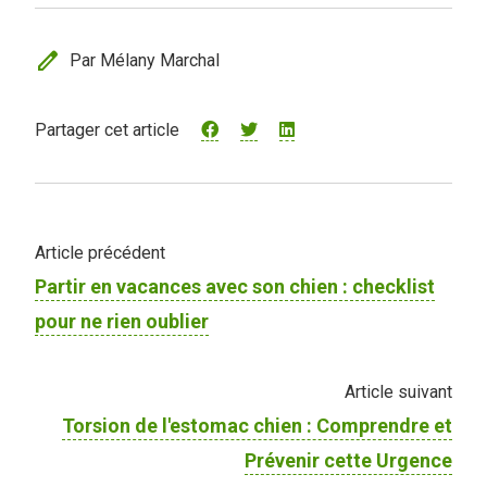
edit
Par Mélany Marchal
Partager cet article
Article précédent
Partir en vacances avec son chien : checklist
pour ne rien oublier
Article suivant
Torsion de l'estomac chien : Comprendre et
Prévenir cette Urgence