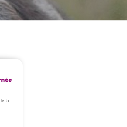
rnée
de la