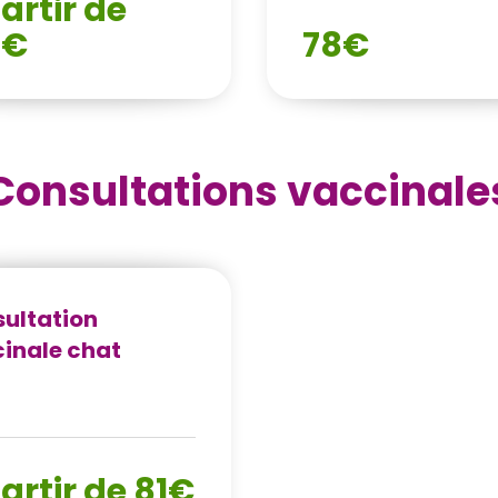
artir de
0€
78€
Consultations vaccinale
ultation
inale chat
artir de 81€