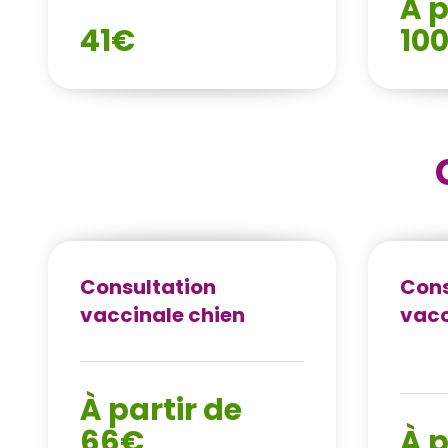
À p
41€
10
Consultation
Cons
vaccinale chien
vacc
À partir de
66€
À p