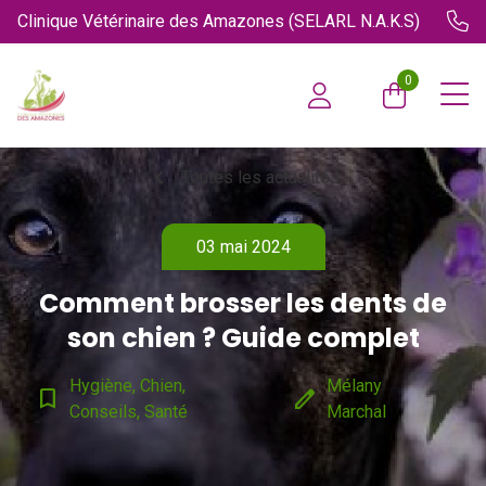
Clinique Vétérinaire des Amazones (SELARL N.A.K.S)
0
chevron_left
Toutes les actualités
03 mai 2024
Comment brosser les dents de
son chien ? Guide complet
Hygiène, Chien,
Mélany
bookmark_border
edit
Conseils, Santé
Marchal