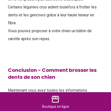
Certains légumes crus aident toutefois à frotter les
dents et les gencives grâce à leur haute teneur en
fibre.
Vous pouvez proposer à votre chien un bâton de
carotte après son repas.
Conclusion - Comment brosser les
dents de son chien
Maintenant vous avez toutes les informations
storefront
nécessaires pour prendre soin de la bouche de
votre chien et pour choisir des produits réellement
Boutique
en ligne