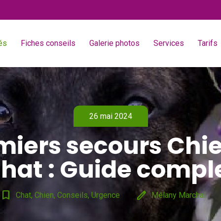
és
Fiches conseils
Galerie photos
Services
Tarifs
26 mai 2024
miers secours Chie
hat : Guide compl
bookmark_border
edit
Chat, Chien, Conseils, Urgence
Mélany Marchal