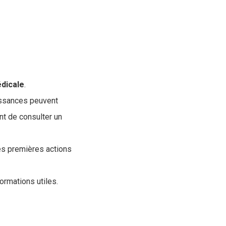
dicale
.
issances peuvent
ant de consulter un
les premières actions
rmations utiles.