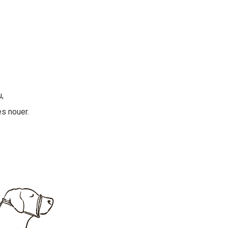
,
es nouer.