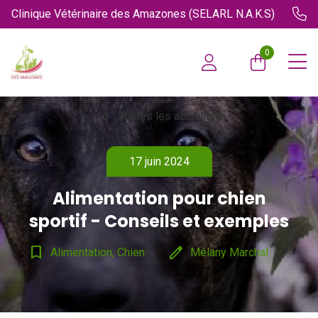
Clinique Vétérinaire des Amazones (SELARL N.A.K.S)
0
chevron_left
Toutes les actualités
17 juin 2024
Alimentation pour chien
sportif - Conseils et exemples
bookmark_border
edit
Alimentation, Chien
Mélany Marchal