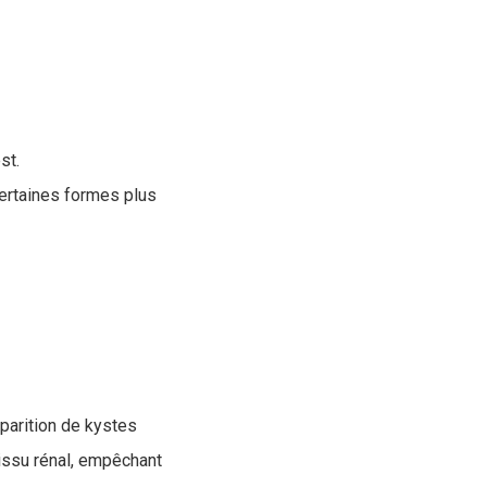
st.
ertaines formes plus
pparition de kystes
tissu rénal, empêchant