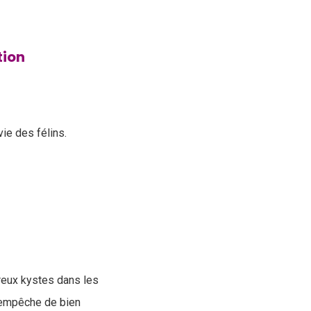
tion
ie des félins.
reux kystes dans les
s empêche de bien