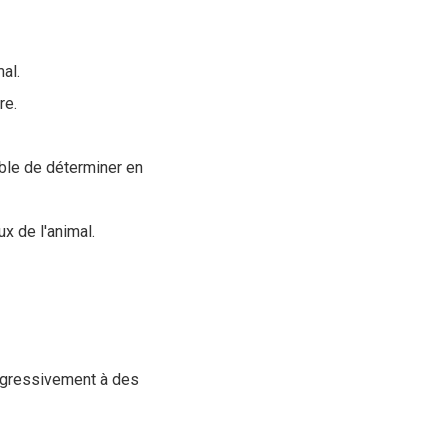
al.
re.
ible de déterminer en
x de l'animal.
rogressivement à des