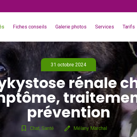
és
Fiches conseils
Galerie photos
Services
Tarifs
31 octobre 2024
ykystose rénale ch
ptôme, traitemen
prévention
bookmark_border
edit
Chat, Santé
Mélany Marchal