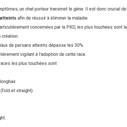
ômes, un chat porteur transmet le gène. Il est donc crucial d
atteints
afin de réussir à éliminer la maladie.
articulièrement concernées par la PKD, les plus touchées sont l
 création.
 taux de persans atteints dépasse les 30%.
ulièrement vigilant à l'adoption de cette race.
races les plus touchées sont :
 longhair.
(fold et straight).
ght.