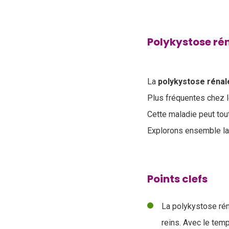
Polykystose ré
La
polykystose réna
Plus fréquentes chez l
Cette maladie peut tou
Explorons ensemble la 
Points clefs
La polykystose rén
reins. Avec le tem