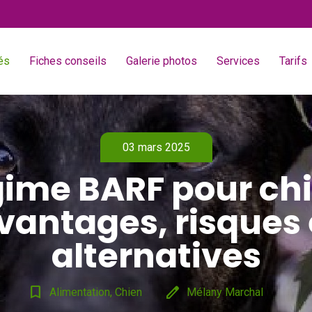
és
Fiches conseils
Galerie photos
Services
Tarifs
03 mars 2025
ime BARF pour chi
vantages, risques 
alternatives
bookmark_border
edit
Alimentation, Chien
Mélany Marchal