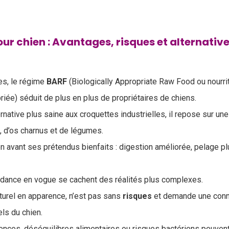
r chien : Avantages, risques et alternativ
s, le régime
BARF
(Biologically Appropriate Raw Food ou nourri
iée) séduit de plus en plus de propriétaires de chiens.
ative plus saine aux croquettes industrielles, il repose sur une
s, d’os charnus et de légumes.
avant ses prétendus bienfaits : digestion améliorée, pelage plus 
ndance en vogue se cachent des réalités plus complexes.
turel en apparence, n’est pas sans
risques
et demande une conn
els du chien.
ences, déséquilibres alimentaires ou risques bactériens peuvent