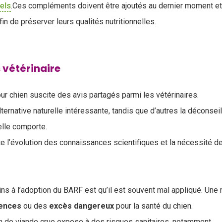
els
.Ces compléments doivent être ajoutés au dernier moment e
in de préserver leurs qualités nutritionnelles.
 vétérinaire
ur chien suscite des avis partagés parmi les vétérinaires.
lternative naturelle intéressante, tandis que d’autres la déconse
elle comporte.
te l’évolution des connaissances scientifiques et la nécessité d
ins à l’adoption du BARF est qu’il est souvent mal appliqué. Une 
ences
ou des
excès
dangereux
pour la santé du chien.
on de viande crue expose à des risques sanitaires, notamment