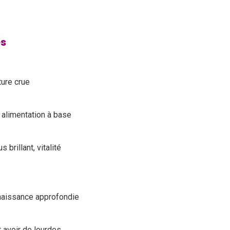
es
ture crue
 alimentation à base
brillant, vitalité
aissance approfondie
 avoir de lourdes