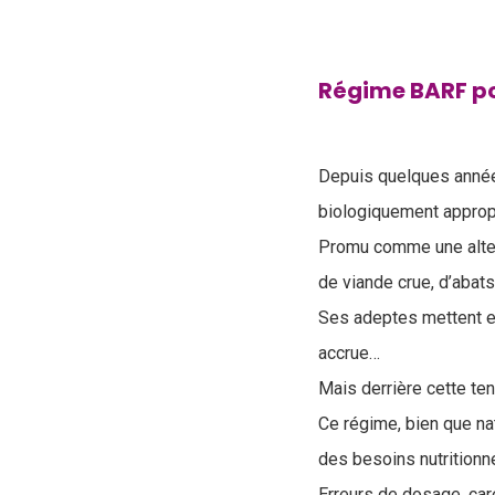
Régime BARF pou
Depuis quelques année
biologiquement appropr
Promu comme une altern
de viande crue, d’abat
Ses adeptes mettent en 
accrue…
Mais derrière cette te
Ce régime, bien que na
des besoins nutritionn
Erreurs de dosage, car