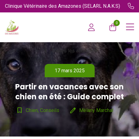
Clinique Vétérinaire des Amazones (SELARL N.A.K.S)
0
chevron_left
Toutes les actualités
17 mars 2025
Partir en vacances avec son
chien en été : Guide complet
bookmark_border
edit
Chien, Conseils
Mélany Marchal