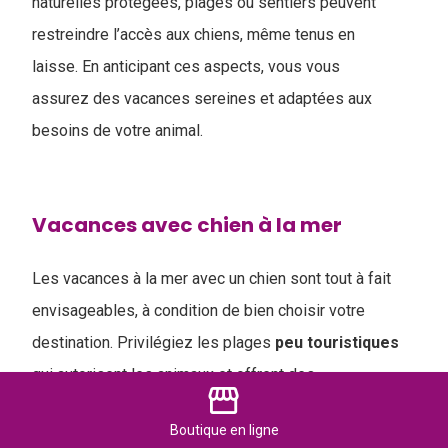
naturelles protégées, plages ou sentiers peuvent
restreindre l’accès aux chiens, même tenus en
laisse. En anticipant ces aspects, vous vous
assurez des vacances sereines et adaptées aux
besoins de votre animal.
Vacances avec chien à la mer
Les vacances à la mer avec un chien sont tout à fait
envisageables, à condition de bien choisir votre
destination. Privilégiez les plages
peu
touristiques
qui autorisent les animaux et offrent des
storefront
zones ombragées, afin de garantir son confort et sa
Boutique
en ligne
sécurité.