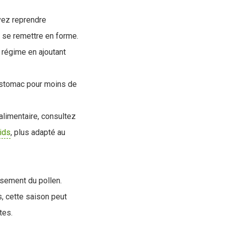
uvez reprendre
 à se remettre en forme.
e régime en ajoutant
’estomac pour moins de
alimentaire, consultez
ids
, plus adapté au
usement du pollen.
, cette saison peut
tes.