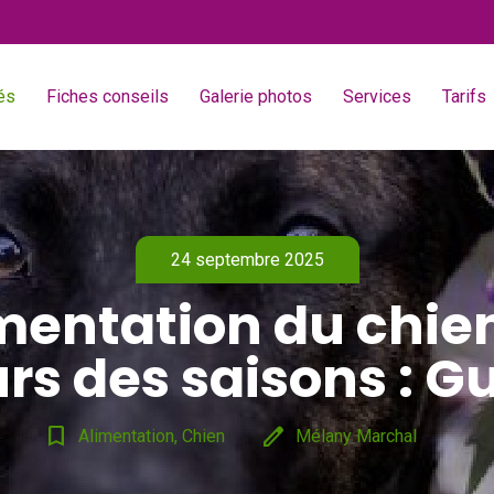
és
Fiches conseils
Galerie photos
Services
Tarifs
24 septembre 2025
mentation du chie
rs des saisons : G
bookmark_border
edit
Alimentation, Chien
Mélany Marchal