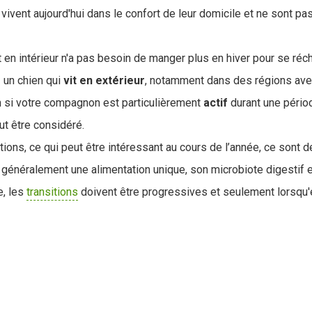
 vivent aujourd'hui dans le confort de leur domicile et ne sont 
t en intérieur n'a pas besoin de manger plus en hiver pour se récha
z un chien qui
vit
en
extérieur
, notamment dans des régions ave
n si votre compagnon est particulièrement
actif
durant une pério
t être considéré.
ions, ce qui peut être intéressant au cours de l’année, ce sont d
t généralement une alimentation unique, son microbiote digestif e
, les
transitions
doivent être progressives et seulement lorsqu'