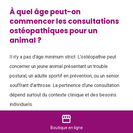
À quel âge peut-on
commencer les consultations
ostéopathiques pour un
animal ?
Il n’y a pas d’âge minimum strict. L’ostéopathie peut
concerner un jeune animal présentant un trouble
postural, un adulte sportif en prévention, ou un senior
souffrant d’arthrose. La pertinence d’une consultation
dépend surtout du contexte clinique et des besoins
individuels.
storefront
L’ostéopathie peut-elle guérir
Boutique
en ligne
toutes les maladies ?