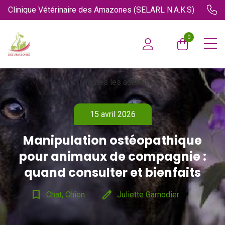
Clinique Vétérinaire des Amazones (SELARL N.A.K.S)
0
chevron_left
Toutes les actualités
15 avril 2026
Manipulation ostéopathique
pour animaux de compagnie :
quand consulter et bienfaits
bookmark_border
edit
Chat, Chien
Juliette Garnodier