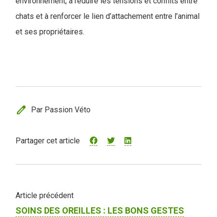
environnement, à réduire les tensions et conflits entre
chats et à renforcer le lien d’attachement entre l’animal
et ses propriétaires.
edit
Par Passion Véto
Partager cet article
Article précédent
SOINS DES OREILLES : LES BONS GESTES