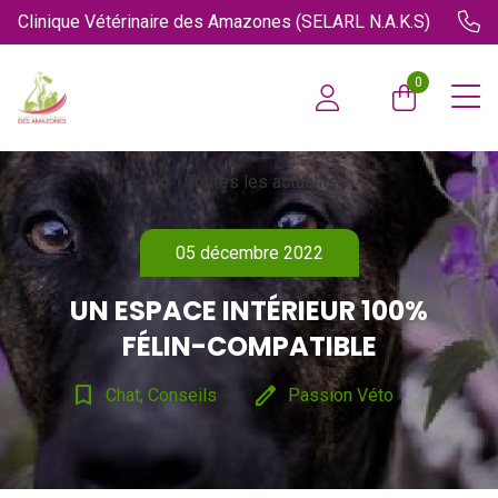
Clinique Vétérinaire des Amazones (SELARL N.A.K.S)
0
chevron_left
Toutes les actualités
05 décembre 2022
UN ESPACE INTÉRIEUR 100%
FÉLIN-COMPATIBLE
bookmark_border
edit
Chat, Conseils
Passion Véto