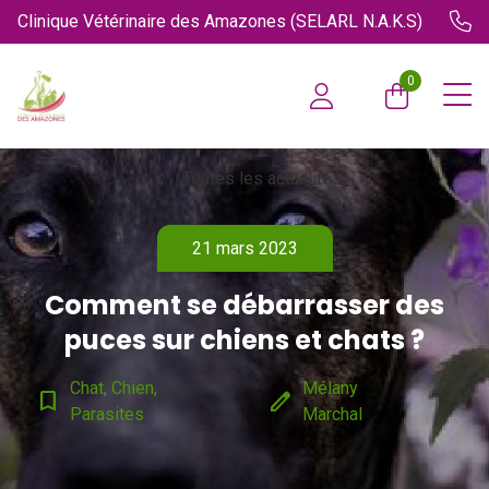
Clinique Vétérinaire des Amazones (SELARL N.A.K.S)
0
chevron_left
Toutes les actualités
21 mars 2023
Comment se débarrasser des
puces sur chiens et chats ?
Chat, Chien,
Mélany
bookmark_border
edit
Parasites
Marchal